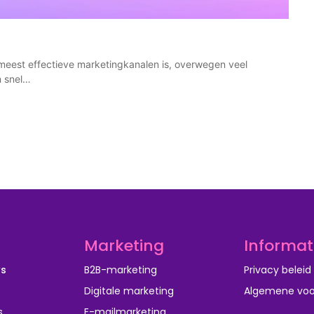
 meest effectieve marketingkanalen is, overwegen veel
m snel…
Marketing
Informat
ws
B2B-marketing
Privacy beleid
Digitale marketing
Algemene vo
s
E-mailmarketing