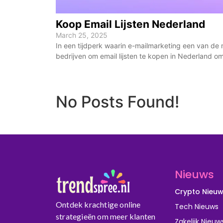
Koop Email Lijsten Nederland
March 25, 2025
In een tijdperk waarin e-mailmarketing een van de
bedrijven om email lijsten te kopen in Nederland o
No Posts Found!
Nieuws
Crypto Nieu
Ontdek krachtige online
Tech Nieuws
strategieën om meer klanten
Zakelijk Nieuw