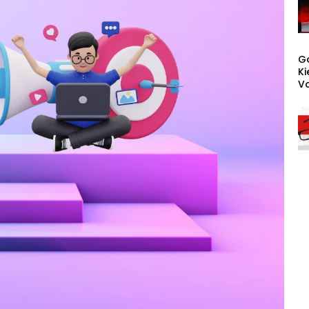
G
Ki
Vo