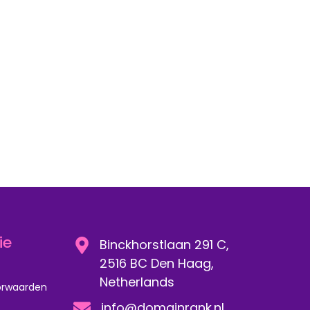
ie
Binckhorstlaan 291 C,
2516 BC Den Haag,
Netherlands
orwaarden
info@domainrank.nl