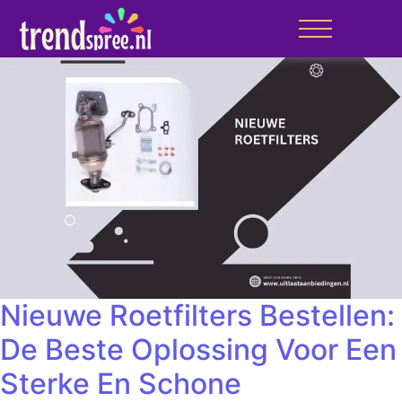
Nieuwe Roetfilters Bestellen:
De Beste Oplossing Voor Een
Sterke En Schone