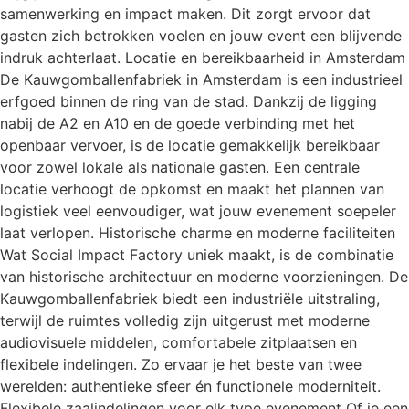
samenwerking en impact maken. Dit zorgt ervoor dat
gasten zich betrokken voelen en jouw event een blijvende
indruk achterlaat. Locatie en bereikbaarheid in Amsterdam
De Kauwgomballenfabriek in Amsterdam is een industrieel
erfgoed binnen de ring van de stad. Dankzij de ligging
nabij de A2 en A10 en de goede verbinding met het
openbaar vervoer, is de locatie gemakkelijk bereikbaar
voor zowel lokale als nationale gasten. Een centrale
locatie verhoogt de opkomst en maakt het plannen van
logistiek veel eenvoudiger, wat jouw evenement soepeler
laat verlopen. Historische charme en moderne faciliteiten
Wat Social Impact Factory uniek maakt, is de combinatie
van historische architectuur en moderne voorzieningen. De
Kauwgomballenfabriek biedt een industriële uitstraling,
terwijl de ruimtes volledig zijn uitgerust met moderne
audiovisuele middelen, comfortabele zitplaatsen en
flexibele indelingen. Zo ervaar je het beste van twee
werelden: authentieke sfeer én functionele moderniteit.
Flexibele zaalindelingen voor elk type evenement Of je een